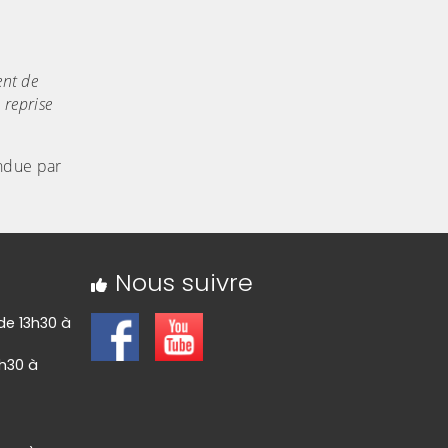
nt de
 reprise
ndue par
Nous suivre
 de 13h30 à
3h30 à