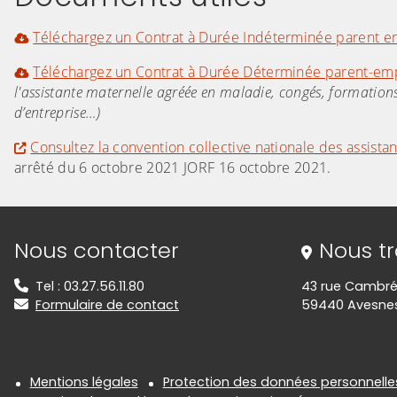
Téléchargez un Contrat à Durée Indéterminée parent emp
Téléchargez un Contrat à Durée Déterminée parent-emp
l'assistante maternelle agréée en maladie, congés, formations
d’entreprise…)
Consultez la convention collective nationale des assist
arrêté du 6 octobre 2021 JORF 16 octobre 2021.
Informations de contact
Nous contacter
Nous t
Tel : 03.27.56.11.80
43 rue Cambré
Formulaire de contact
59440 Avesnes
Informations réglementair
Mentions légales
Protection des données personnelle