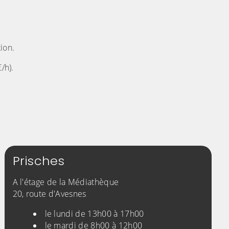
ion.
/h).
Prisches
A l'étage de la Médiathèque
20, route d'Avesnes
le lundi de 13h00 à 17h00
le mardi de 8h00 à 12h00