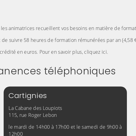
es animatrices recueillent vos besoins en matière de format
e suivre 58 heures de formation rémunérées par an (4,58 €
édité en euros. Pour en savoir plus, cliquez ici.
manences téléphoniques
Cartignies
La Cabane des Loupiots
115, rue Roger Lebon
le mardi de 14h00 à 17h00 et le samedi de 9h00 à
12h00