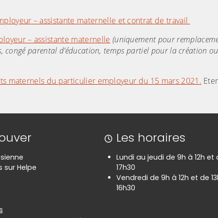
loyeur – assistante maternelle et contrat de travail
loyeur – assistante maternelle
(uniquement pour remplaceme
, congé parental d’éducation, temps partiel pour la création ou
ants maternels du particulier employeur du 15 mars 2021.
Ete
rouver
Les horaires
sienne
Lundi au jeudi de 9h à 12h et
 sur Helpe
17h30
Vendredi de 9h à 12h et de 1
16h30
es
s