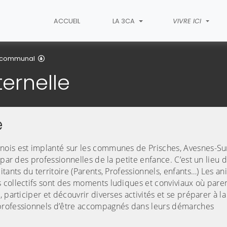
ACCUEIL
LA 3CA
VIVRE ICI
Je suis assistante maternelle
tercommunal
ternelle
e
nois est implanté sur les communes de Prisches, Avesnes-Su
 par des professionnelles de la petite enfance. C’est un lieu d
tants du territoire (Parents, Professionnels, enfants…) Les a
 collectifs sont des moments ludiques et conviviaux où paren
participer et découvrir diverses activités et se préparer à la
 professionnels d’être accompagnés dans leurs démarches