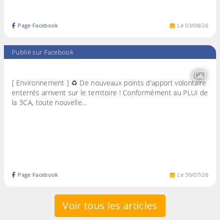
Page Facebook
Le
03
/
08
/
26
Publié sur Facebook
[ Environnement ] ♻️ De nouveaux points d'apport volontaire
enterrés arrivent sur le territoire ! Conformément au PLUi de
la 3CA, toute nouvelle…
Page Facebook
Le
30
/
07
/
26
Voir tous les articles